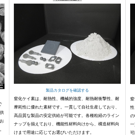
製品カタログを確認する
窒化ケイ素は、耐熱性、機械的強度、耐熱耐衝撃性、耐
窒
で
摩耗性に優れた素材です。一貫して自社生産しており、
性
供
高品質な製品の安定供給が可能です。各種粒経のライン
の
お
ナップを揃えており、機能性材料向けから、構造材料向
一
。
けまで用途に応じてお選びいただけます。
可