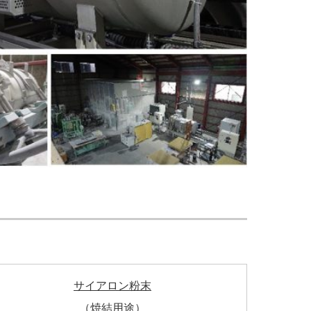
サイアロン粉末
（焼結用途）