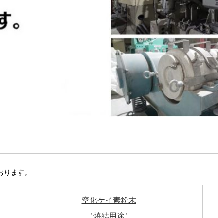
おります。
窒化ケイ素粉末
（焼結用途）